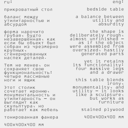
скульптура, но
stained plywood
работает как мебель
400х400х×00 мм
тонированная фанера
400х400х×00 мм
//////////////////////////////////////////////
сроки изготовления:
20-30 рабочих дней
доставка:
СДЭК, до пункта выдачи / до двери
стоимость рассчитывается автоматически
при оформлении заказа
+ больше информации
//////////////////////////////////////////////
social_media:
info:
доставка и возврат
instagram*
обработка данных
telegram
/
/
контакты
behance
/
/
оферта
/
*деятельность организации запрещена на территории РФ