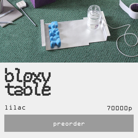
bloxy
table
lilac
70000р
preorder
eng:
ru:
bedside table
прикроватный стол
a balance between
баланс между
utility and
утилитарностью и
absurdity
абсурдом
the shape is
форма нарочито
deliberately rough,
грубая, будто
almost unfinished —
незавершённая, как
as if the object
если бы объект был
were assembled from
собран из чрезмерно
oversized, hastily
крупных,
generated parts
сгенерированных
наспех деталей.
yet it retains
its functionality:
Тем не менее, он
four massive legs
сохраняет свою
and a drawer
функциональность:
четыре массивные
this table blends
ноги и ящик
irony,
monumentality, and
Этот столик
utility — it looks
сочетает иронию,
like a sculpture,
монументальность и
but works as
утилитарность — он
furniture
выглядит как