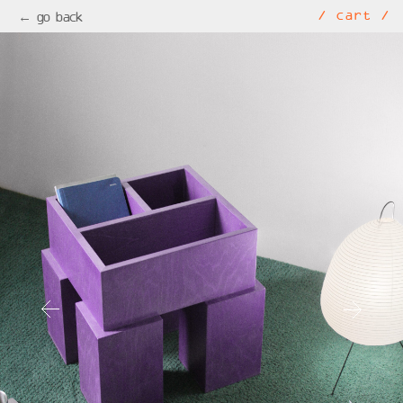
/ cart /
← go back