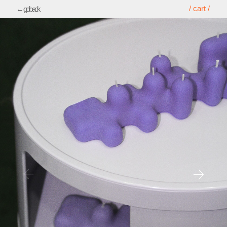
/ cart /
← go back