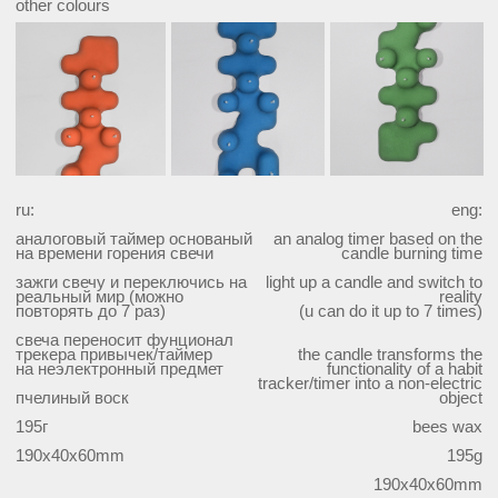
195г
bees wax
190х40х60mm
195g
190x40x60mm
//////////////////////////////////////////////
доставка:
СДЭК, до пункта выдачи / до двери
заказы собираются и отправляются в доставку в течении 1-
3 дней после оформления на сайте
стоимость рассчитывается автоматически при оформлении
заказа
+ больше информации
//////////////////////////////////////////////
social_media:
info:
доставка и возврат
instagram*
обработка данных
telegram
/
/
контакты
/
behance
/
оферта
/
*деятельность организации запрещена на территории РФ