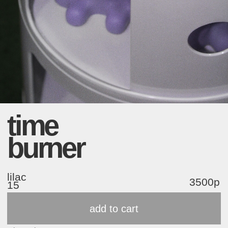
time
burner
lilac
3500р
15
add to cart
other colours
ru:
eng:
аналоговый таймер основаный
an analog timer based on the
на времени горения свечи
candle burning time
зажги свечу и переключись на
light up a candle and switch to
реальный мир (можно
reality
повторять до 7 раз)
(u can do it up to 7 times)
свеча переносит фунционал
трекера привычек/таймер
the candle transforms the
на неэлектронный предмет
functionality of a habit
tracker/timer into a non-electric
пчелиный воск
object